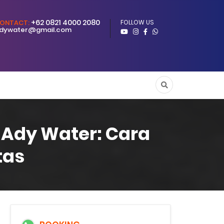
+62 0821 4000 2080
ONTACT:
FOLLOW US
dywater@gmail.com
i Ady Water: Cara
tas