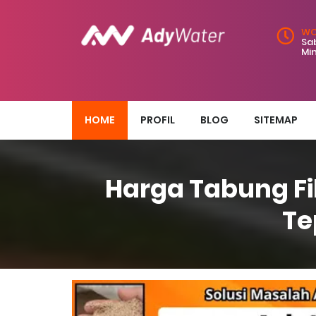
WO
Sab
Mi
HOME
PROFIL
BLOG
SITEMAP
Harga Tabung Fil
Te