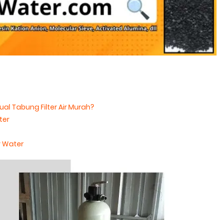
l Tabung Filter Air Murah?
ter
y Water