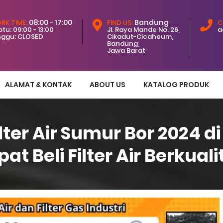
08:00 - 17:00
Bandung
RK TIME:
FIND US:
C
tu: 09:00 - 13:00
Jl. Raya Mande No. 26,
a
nggu: CLOSED
Cikadut-Cicaheum,
Bandung,
Jawa Barat
ALAMAT & KONTAK
ABOUT US
KATALOG PRODUK
ter Air Sumur Bor 2024 d
pat Beli Filter Air Berkuali