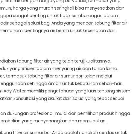
 filter air dengan harga yang bervariasi, termasuk yang
Namun, harga yang murah seringkali bisa menyesatkan dan
 mengapa sangat penting untuk tidak sembarangan dalam
hadir sebagai solusi bagi Anda yang mencari tabung filter air
 memahami pentingnya air bersih untuk kesehatan dan
kan tabung filter air yang telah teruji kualitasnya,
k yang efisien dalam menyaring air dan tahan lama.
 termasuk tabung filter air sumur bor, telah melalui
penggunaan sehingga aman untuk kebutuhan sehari-hari.
m Ady Water memiliki pengetahuan yang luas tentang sistem
kan konsultasi yang akurat dan solusi yang tepat sesuai
 dukungan profesional, mulai dari pemilihan produk hingga
n pembelian yang menyenangkan dan memuaskan.
ung filter air sumur bor Anda adalah langkah cerdas untuk