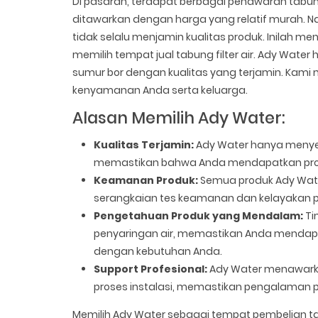
Di pasaran, terdapat berbagai penawaran tabung
ditawarkan dengan harga yang relatif murah. 
tidak selalu menjamin kualitas produk. Inilah
memilih tempat jual tabung filter air. Ady Water 
sumur bor dengan kualitas yang terjamin. Kami
kenyamanan Anda serta keluarga.
Alasan Memilih Ady Water:
Kualitas Terjamin:
Ady Water hanya menyedia
memastikan bahwa Anda mendapatkan produ
Keamanan Produk:
Semua produk Ady Water,
serangkaian tes keamanan dan kelayakan 
Pengetahuan Produk yang Mendalam:
Ti
penyaringan air, memastikan Anda mendapat
dengan kebutuhan Anda.
Support Profesional:
Ady Water menawarkan
proses instalasi, memastikan pengalama
Memilih Ady Water sebagai tempat pembelian tab