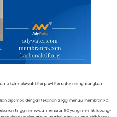
rtama kali melewati filter pre-filter untuk menghilangkan
mudian dipompa dengan tekanan tinggi menuju membran RO.
tekanan tinggi melewati membran RO yang memiliki lubang-
yang dapat melewatinya. Partikel-partikel yang lebih besar