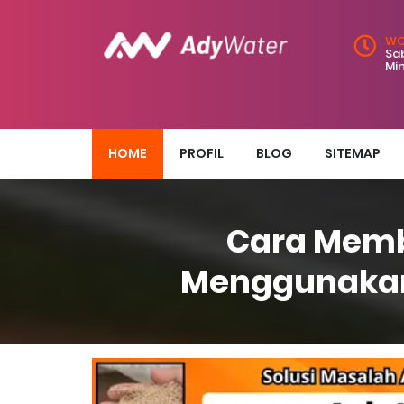
WO
Sab
Mi
HOME
PROFIL
BLOG
SITEMAP
Cara Memb
Menggunakan 