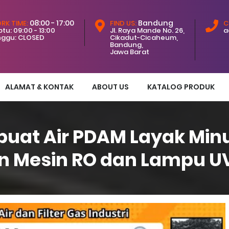
08:00 - 17:00
Bandung
RK TIME:
FIND US:
C
tu: 09:00 - 13:00
Jl. Raya Mande No. 26,
a
nggu: CLOSED
Cikadut-Cicaheum,
Bandung,
Jawa Barat
ALAMAT & KONTAK
ABOUT US
KATALOG PRODUK
uat Air PDAM Layak Mi
Mesin RO dan Lampu UV St