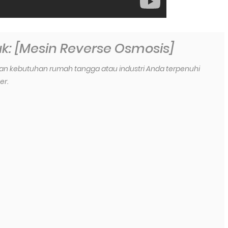
uk: [Mesin Reverse Osmosis]
n kebutuhan rumah tangga atau industri Anda terpenuhi
er.