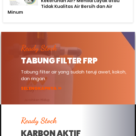
Kekeruhan Air? Menilai Layak atau
Tidak Kualitas Air Bersih dan Air
Minum
Ready Stock
TABUNG FILTER FRP
Tabung filter air yang sudah teruji awet, kokoh,
dan ringan.
SELENGKAPNYA
Ready Stock
KARBON AKTIF